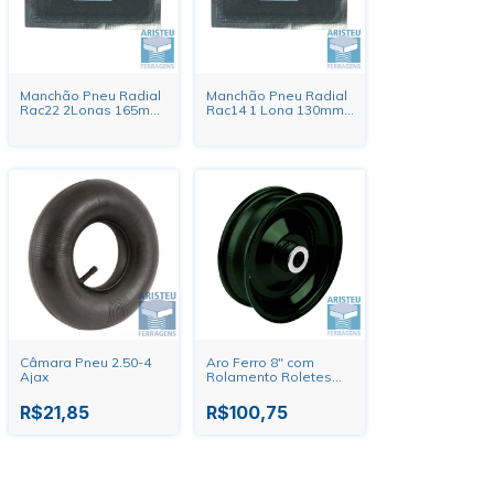
Manchão Pneu Radial
Manchão Pneu Radial
Rac22 2Lonas 165mm
Rac14 1 Lona 130mm
X 75mm 303822
X 85mm 303814
Câmara Pneu 2.50-4
Aro Ferro 8" com
Ajax
Rolamento Roletes
Schioppa
R$21,85
R$100,75