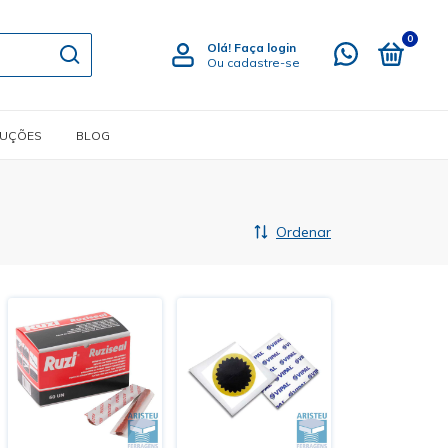
0
Olá!
Faça login
Ou cadastre-se
LUÇÕES
BLOG
Ordenar