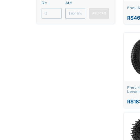
De
Até
Pneu 6
APLICAR
R$46
Pneu 4
Levori
R$18