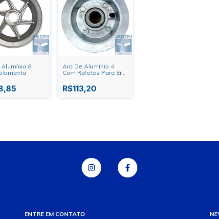
 Alumínio 8
Aro De Alumínio 4
olamento
Com Roletes Para Eixo
De 7/8"
8,85
R$113,20
ENTRE EM CONTATO
NE