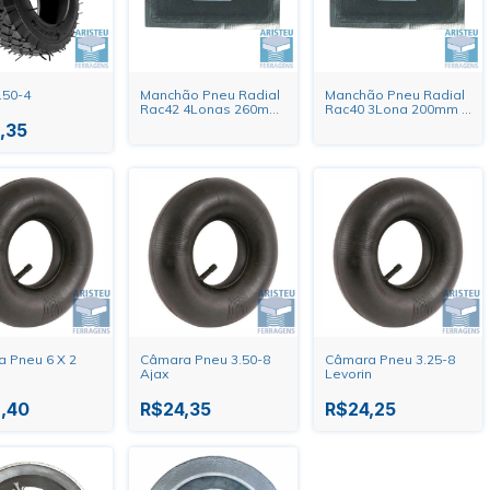
.50-4
Manchão Pneu Radial
Manchão Pneu Radial
Rac42 4Lonas 260mm
Rac40 3Lona 200mm X
X 130mm 303842
100mm 303840
,35
 Pneu 6 X 2
Câmara Pneu 3.50-8
Câmara Pneu 3.25-8
Ajax
Levorin
,40
R$24,35
R$24,25