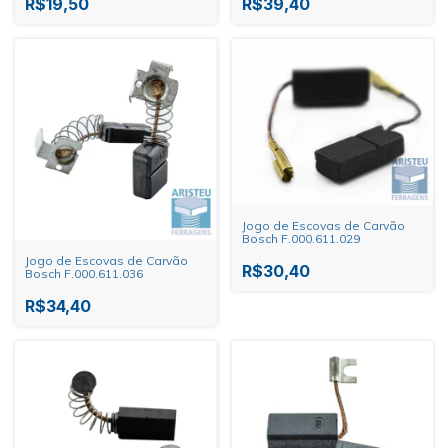
R$19,50
R$39,40
Jogo de Escovas de Carvão
Bosch F.000.611.029
Jogo de Escovas de Carvão
R$30,40
Bosch F.000.611.036
R$34,40