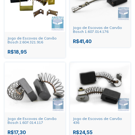
Jogo de Escovas de Carvão
Bosch 1.607.014.176
Jogo de Escovas de Carvão
R$41,40
Bosch 2.604.321.916
R$18,95
Jogo de Escovas de Carvão
Jogo de Escovas de Carvão
Bosch 1.607.014.117
436
R$17,30
R$24,55