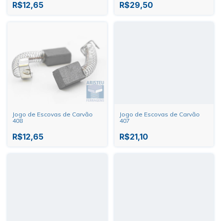
R$12,65
R$29,50
Jogo de Escovas de Carvão
Jogo de Escovas de Carvão
408
407
R$12,65
R$21,10