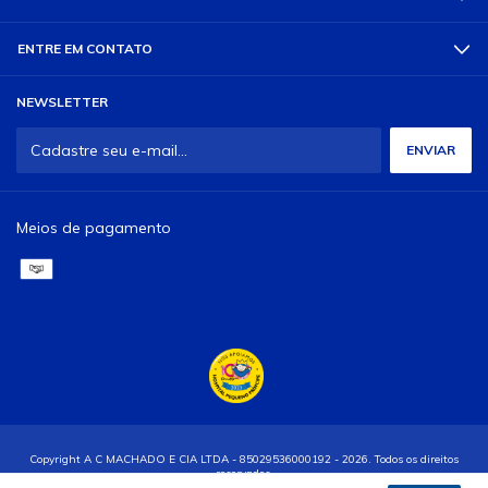
ENTRE EM CONTATO
NEWSLETTER
Meios de pagamento
Copyright A C MACHADO E CIA LTDA - 85029536000192 - 2026. Todos os direitos
reservados.