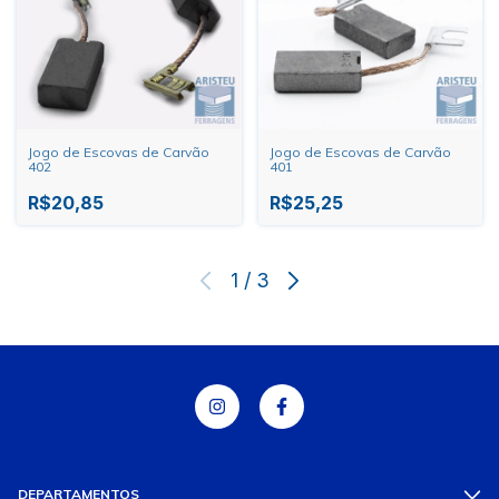
Jogo de Escovas de Carvão
Jogo de Escovas de Carvão
402
401
R$20,85
R$25,25
1
/
3
DEPARTAMENTOS