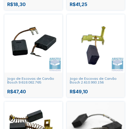
R$18,30
R$41,25
Jogo de Escovas de Carvão
Jogo de Escovas de Carvão
Bosch 9.618.082.765
Bosch 2.610.993.156
R$47,40
R$49,10