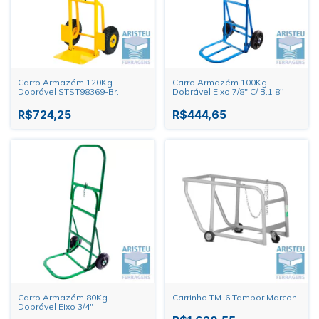
Carro Armazém 120Kg
Carro Armazém 100Kg
Dobrável STST98369-Br
Dobrável Eixo 7/8" C/ B.1 8''
Stanley
R$724,25
R$444,65
Carro Armazém 80Kg
Carrinho TM-6 Tambor Marcon
Dobrável Eixo 3/4"