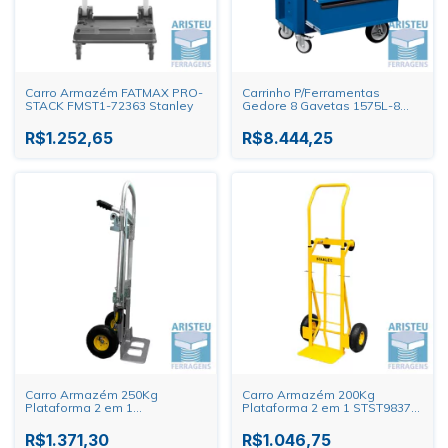
Carro Armazém FATMAX PRO-
Carrinho P/Ferramentas
STACK FMST1-72363 Stanley
Gedore 8 Gavetas 1575L-8
(Sem Ferramentas)
R$1.252,65
R$8.444,25
Carro Armazém 250Kg
Carro Armazém 200Kg
Plataforma 2 em 1
Plataforma 2 em 1 STST98372-
STST98376L-BR Stanley
BR Stanley
R$1.371,30
R$1.046,75