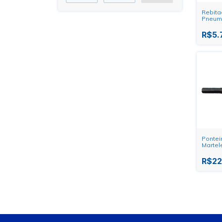
Rebita
Pneum
PDR
R$5.
Pontei
Martel
para R
PDR
R$22