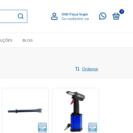
0
Olá!
Faça login
Ou cadastre-se
LUÇÕES
BLOG
Ordenar