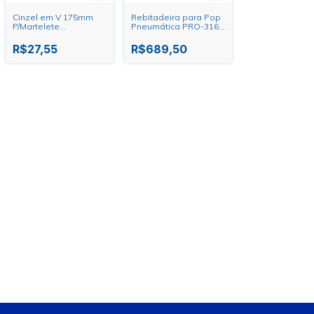
Cinzel em V 175mm
Rebitadeira para Pop
P/Martelete
Pneumática PRO-316
Pneumático PDR
PDR
R$27,55
R$689,50