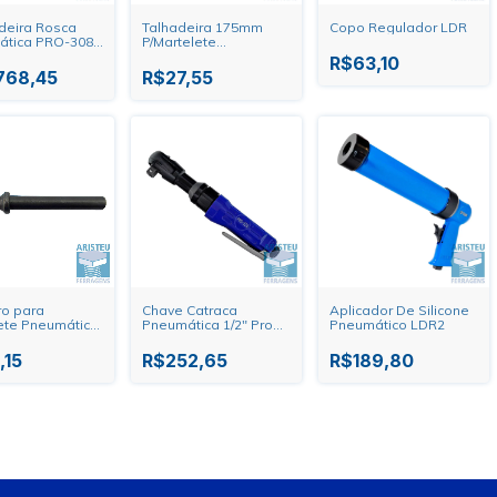
deira Rosca
Talhadeira 175mm
Copo Regulador LDR
ática PRO-308
P/Martelete
Pneumático PDR
R$63,10
768,45
R$27,55
ro para
Chave Catraca
Aplicador De Silicone
ete Pneumática
Pneumática 1/2" Pro
Pneumático LDR2
ebite Macico
320
,15
R$252,65
R$189,80