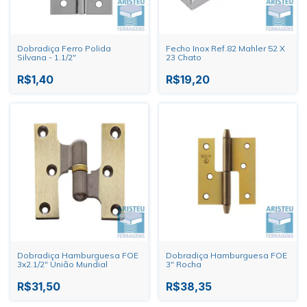
Dobradiça Ferro Polida
Fecho Inox Ref.82 Mahler 52 X
Silvana - 1.1/2"
23 Chato
R$1,40
R$19,20
Dobradiça Hamburguesa FOE
Dobradiça Hamburguesa FOE
3x2.1/2" União Mundial
3" Rocha
R$31,50
R$38,35